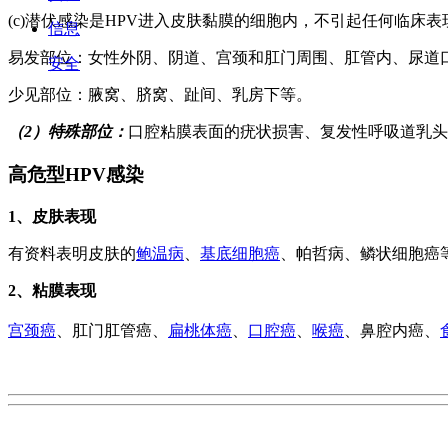
(c)潜伏感染是HPV进入皮肤黏膜的细胞内，不引起任何临
信息
易发部位：女性外阴、阴道、宫颈和肛门周围、肛管内、尿道
安全
少见部位：腋窝、脐窝、趾间、乳房下等。
（2）特殊部位：
口腔粘膜表面的疣状损害、复发性呼吸道乳头
高危型HPV感染
1、皮肤表现
有资料表明皮肤的
鲍温病
、
基底细胞癌
、帕哲病、鳞状细胞癌
2、粘膜表现
宫颈癌
、肛门肛管癌、
扁桃体癌
、
口腔癌
、
喉癌
、鼻腔内癌、