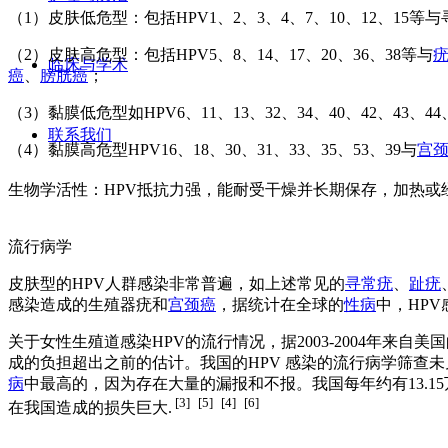
（1）皮肤低危型：包括HPV1、2、3、4、7、10、12、15等与
（2）皮肤高危型：包括HPV5、8、14、17、20、36、38等与
临床与学术
癌
、
膀胱癌
；
（3）黏膜低危型如HPV6、11、13、32、34、40、42、4
联系我们
（4）黏膜高危型HPV16、18、30、31、33、35、53、39与
宫
生物学活性：HPV抵抗力强，能耐受干燥并长期保存，加热或
流行病学
皮肤型的HPV人群感染非常普遍，如上述常见的
寻常疣
、
趾疣
感染造成的生殖器疣和
宫颈癌
，据统计在全球的
性病
中，HPV
关于女性生殖道感染HPV的流行情况，据2003-2004年来自美
成的负担超出之前的估计。我国的HPV 感染的流行病学筛查未
病
中最高的，因为存在大量的漏报和不报。我国每年约有13.1
[3]
[5]
[4]
[6]
在我国造成的损失巨大.