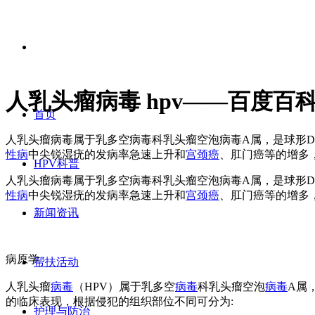
人乳头瘤病毒 hpv——百度百
首页
人乳头瘤病毒属于乳多空病毒科乳头瘤空泡病毒A属，是球形
性病
中尖锐湿疣的发病率急速上升和
宫颈癌
、肛门癌等的增多
HPV科普
人乳头瘤病毒属于乳多空病毒科乳头瘤空泡病毒A属，是球形
性病
中尖锐湿疣的发病率急速上升和
宫颈癌
、肛门癌等的增多
新闻资讯
病原学
帮扶活动
人乳头瘤
病毒
（HPV）属于乳多空
病毒
科乳头瘤空泡
病毒
A属
的临床表现，根据侵犯的组织部位不同可分为:
护理与防治