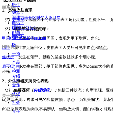
医生
联系我们
1、良性皮肤表现
地址：
推荐
天津市南开区时代大厦21层
帮扶
（1）
寻常疣
：
米粒大小的丘疹，表面角化明显，粗糙不平、顶
电话：
活动
022-58371649
（2） 特殊部位表现疾病：
邮箱：
hpv预
945107649@qq.com
甲周疣
：发生在指、趾甲周围，表现为甲下增厚、角化。
防
HPV科普
跖疣
：发生在足跖部位，皮损表面因受压可见出血点和黑点。
干预
丝状疣
：发生在颈部、眼睑的呈柔软丝状多个细小疣。
产品
扁平疣
：多发生在面部，躯干部位也常见，多为2-5mm大小
公司
检测
种植。
介绍
技术
2、外生殖器疾病良性表现
合作
（1） 生殖器疣（
尖锐湿疣
）：
包括三种状态：典型表现、亚
伙伴
关于我们
(a)典型表现：肉眼可见的典型皮损，形态上为乳头瘤状、菜
社会
(b)亚临床表现为肉眼不易辨认，借助放大镜、醋白试验才能观
责任