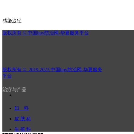
感染途径
版权所有 ©
中国hpv防治网-华夏服务平台
1、性传播途径；
2、密切接触；
3、间接接触：通过接触感染者的衣物、生活用品、用具等；
版权所有 ©  2019-2023
中国hpv防治网-华夏服务
4、医源性感染：医务人员在治疗护理时防护不好，造成自身
平台
[3]
5、母婴传播：是由婴儿通过
孕妇
产道的密切接触。
治疗与产品
妇 科
临床表现
皮 肤 科
生 殖 科
低危型HPV感染