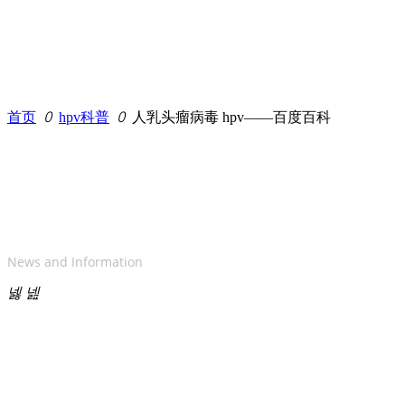
首页
ꄲ
hpv科普
ꄲ
人乳头瘤病毒 hpv——百度百科
新闻资讯
News and Information
넳
넲